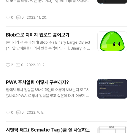
t..
여 코드를 작성하시는 분이거나, TypeScript를 사용하기
위해 알아보기 위한 분들이실겁니다. 일단 저는 TypeScri
pt 를 천천히 도입해보고 있는 개발자입니다. TypeScrip
작성시간
0
0
2022. 11. 20.
t 를 천천히 공부하며 사용해보고 있는 와중에 저는 의문이
생겼습니다. “Interface 그리고 Type alias 이것들은 대
체 무엇이 어떻게 다른것이지?” 라는 의문 말이죠. 여러분
Blob으로 이미지 업로드 훑어보기
은 Interface 와 Type alias 의 차이를 잘 알고 계신가
글 내용
요? 저는 대체 어떻게 무엇이 다른건지 알고 있지 못했습니
들어가기 전 용어 정리! Blob → ( Binary Large OBject
다. 그래서 이번 글로 한번 무엇이 다른건지 정리를 해보려
) 의 앞 단어들을 따와서 만든 축약어 입니다. Binary → 이
고 합니다. 잘 모르겠거나, 헷갈리는분들, 그리고 이미 알고
진법을 의미합니다. ( 1010011 ) Object → 말 그대로 객
계시는 분들도 차근차근 보면서 같이..
체입니다. 청크 → 데이터 덩어리입니다. Blob이란? Bina
작성시간
2
0
2022. 10. 2.
ry Large Object. 단어 그대로 이진수로 이루어진 큰 객
체라는 뜻 입니다. JS 에서 Blob이 사용되는 이유? 이미
지, 동영상, 등 멀티미디어 데이터를 다룰때 사용합니다. 프
PWA 푸시알림 어떻게 구현하지?
론트엔드에서 Blob은 보통 서버에 이미지, 동영상을 올리
글 내용
거나, 서버에서 Blob 형태의 이미지 파일을 받아와서 사용
웹에서 푸시 알림을 보내야하는데 어떻게 보내는지 모르시
하는 형태로 사용이 되고 있습니다. 그리고 이미지를 업로
겠나요? PWA 로 푸시 알림을 넣고 싶은데 대체 어떻게 하
드 하기전, 미리보기를 보여주는 형태로도 사용되고 있습
라는건지 하나도 모르시겠나요? 저도 하나도 몰랐지만 아
니다. 저는 이번 글에서 ..
래의 방법으로 기본적인 푸쉬 알림을 띄웠습니다! 제가 만
작성시간
0
0
2022. 9. 5.
들어본 푸쉬 알림 코드와 사용 방법을 최대한 간단히 적어
보겠습니다! PWA 프로젝트를 진행할때는 처음부터 템플
릿을 사용해서 프로젝트를 여는것이 편하고 좋습니다! np
시멘틱 태그( Sematic Tag )를 잘 사용하는
x create-react-app --template cra-template-p