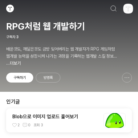
검색하기
티스토리
RPG처럼 웹 개발하기
구독자
3
배운것도, 깨달은것도 금방 잊어버리는 웹 개발자가 RPG 게임처럼
웹개발 능력을 성장시켜 나가는 과정을 기록하는 웹개발 스킬 정보창
같은 페이지입니다.
...더보기
구독하기
방명록
신고하기 레이어
열기
인기글
Blob으로 이미지 업로드 훑어보기
2
0
조회
3