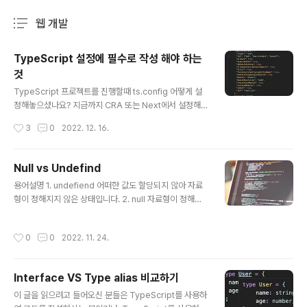
웹 개발
분류 전체보기
주요 글 목록
TypeScript 설정에 필수로 작성 해야 하는
것
글 내용
TypeScript 프로젝트를 진행할때 ts.config 어떻게 설
정해놓으셨나요? 지금까지 CRA 또는 Next에서 설정해준
기본값 그대로 진행하셨나요? 저는 처음에 기본값 설정 그
작성시간
3
0
2022. 12. 16.
대로 진행했었는데요 처음 기본값으로 넣고 진행해본 이후
에 후회했습니다. "공식 문서 꼼꼼하게 더 읽어보고 프로젝
트열껄..." 하고 말이죠 물론 TypeScript를 아주 잘 알고,
Null vs Undefind
아주 잘 사용하고 계시는 분들이 많으시지만, 저는 잘모르
글 내용
용어설명 1. undefiend 어떠한 값도 할당되지 않아 자료
고 시작했었습니다. 어떤 설정을 줘야하고 어떻게 시작해
형이 정해지지 않은 상태입니다. 2. null 자료형이 정해진
야하는지요. 그래서 오늘은 제가 후회했던 첫 기본 설정에
(defined) 상태입니다. null 값이 할당된 상태입니다. Nul
대해 말씀드리려고 합니다. TypeScript를 사용하기 시작
l 과 Undefined 코드로 비교하기 console.log(null ==
하신지 얼마 안되셨거나, 이제 사용해보실 생각이라면 도
작성시간
0
0
2022. 11. 24.
null); // true console.log(undefined == undefine
움이 더 될것 같습니다. 일단 기본으로 설정해주는 ts.conf
d); // true console.log(null == undefined); // true
ig설정..
console.log(null === null); // true console.log(un
Interface VS Type alias 비교하기
defined === undefined); // true console.log(null
글 내용
=== undefined); // false null == undefined 결과가
이 글을 읽으려고 들어오신 분들은 TypeScript를 사용하