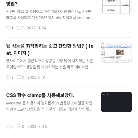
방법?
wa 먼저 index.js 파일에서 serviceWorkerRegistrat
글 내용
ion.register(); 를 실행해줍니다. serviceWorkerRegi
시멘틱 태그 잘 사용하고 계신가요? 어떤 방식으로 시멘틱
stration.unregister(); → serviceWorkerRegistrati
태그를 사용하고 계신가요? 혹시 div 지옥처럼 section,
on.re..
article 지옥이 만들어지지는 않았나요? HTML 구조를 더
작성시간
1
0
2022. 8. 24.
아름답고 보기 좋게 만들 순 없을까? 우리가 웹개발을 시작
할때 가장 먼저 만들게 되는것은 무엇일까요? 바로 HTML
파일 일것이라고 생각합니다. ( React, Vue 등 프레임워
웹 성능을 최적화하는 쉽고 간단한 방법? ( fe
크를 사용한다고 해도 HTML 코드를 작성하게 될것입니
at. 이미지 )
다. ) 새로운 프로젝트에게 건네는 첫인사처럼, 새로운 마음
글 내용
으로 인사를 하는곳이 바로 HTML이라는 뜻입니다. 어떤
웹사이트에서 평균적으로 용량을 가장 많이 차지하는 것은
일이든 첫 단추가 잘 채워져야 마지막 단추도 잘 채울수 있
무엇일까요? 용량을 많이 차지하는 것은 바로 이미지입니
듯이 HTML이 아름답게 작성 되어야 CSS, JavaScript
다. 그 뜻은 이미지의 용량을 줄이게 되면 웹 페이지 성능을
작성시간
2
0
2022. 8. 9.
또한 아름답고 보기 좋게 작성 할 수 있는것 같습니다...
상당히 좋게 만들 수 있다는 뜻입니다. 일단 이미지의 용량
을 줄이는 가장 빠른 방법은 이미지의 크기를 줄이는 것입
니다. 이미지의 크기를 줄이시면 됩니다. ...? 하지만 현재
CSS 함수 clamp를 사용해보았다.
이미 필요한 만큼 딱 맞춰서 넣어놓은 상태이기 때문에 현
글 내용
@media 를 사용하여 평화롭게(?) 반응형 스타일을 작업
상태에서 이미지의 크기를 줄이라는 것은 적절하지 못한
하던 어느날 "반응형을 꼭 이렇게 더럽고 귀찮게 작업해야
방법이라고 생각합니다. 그럼 이제 어떤 방법들을 사용해
할까...?" 라는 생각이 들었습니다. 아주 간단한 속성하나만
야 할까요? 1. Lazy Load를 사용하기 첫 번째는 lazy loa
추가하는데 css가 이렇게나 더러워진다니.. "전혀 길지도
d를 사용하는 것입니다. 일단 lazy load의 기본 원리는 사
작성시간
2
0
2022. 7. 28.
않고 눈에 잘 들어오면서 짧은데?" 라고 생각하실 수 있습
용자가 보고 있는 영역이 이미지가 있는 영역에 왔을 때 이
니다. 하지만 이런 CSS 코드가 점점 많아진다면요...? 이런
미지를 로..