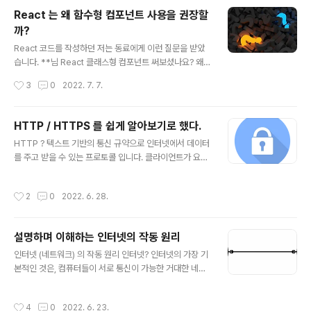
CSS 코드가 점점 많아지고 이런 파일들이 점점 많아진다
React 는 왜 함수형 컴포넌트 사용을 권장할
면요...? 저는 이런 CSS 코드를 보면 CSS 코드 파악하고
까?
수정해야하는데 읽기 싫게 너무 길다는 생각이 들것 같습
글 내용
니다. 그래서 저는 "CSS에 쉽게 해주는 기능이 없을까?"
React 코드를 작성하던 저는 동료에게 이런 질문을 받았
생각하고 찾아보다 clamp 라고 하는 CSS 함수를 찾아보
습니다. **님 React 클래스형 컴포넌트 써보셨나요? 왜
게 되었습니다. clamp, 일단 어떻게 사용하는걸까? 백문
함수형 컴포넌트만 쓰는건지 정확한 이유를 잘 모르겠어요
작성시간
3
0
2022. 7. 7.
이..
일단 함수형 컴포넌트 작성법이 훨씬 쉽고 React 공식문
서에서 권장하는 방법이니까요? 이렇게 대답한 저는 더 정
확한 정보를 알려주지 못한 미안함과 React를 사용하고
HTTP / HTTPS 를 쉽게 알아보기로 했다.
있으면서도 자세하게 모르고 있었던 저 자신에게 부끄러움
글 내용
HTTP ? 텍스트 기반의 통신 규약으로 인터넷에서 데이터
을 느꼈습니다. 그리고 해당 질문으로 React 문서를 찾아
를 주고 받을 수 있는 프로토콜 입니다. 클라이언트가 요청
보게 되었습니다. “언제부터 이렇게 자연스럽게 함수형 컴
(request)을 보내면 서버가 요청사항에 맞는 응답(resp
포넌트로만 React를 사용하게 되었지?” 기존에 Vue 2
onse)을 보내는 형태로 작동합니다. (요청) 진구 : 도라에
를 사용하여 웹 개발을 하고 있었고 회사가 사용하는 프레
작성시간
2
0
2022. 6. 28.
몽! 어디로든 문 내놔! (응답) 도라에몽 : 으..응..! 특징 TCP
임워크가 변경됨으로 인해 React로 넘어왔기 때문에 공식
/ IP 를 이용하는 응용 프로토콜 입니다. (인터넷을 통해 데
문서를 빠르게 찾아보고 왜 ..
이터를 주고받는 기능을 이용하는 응용 프로토콜) 연결상
설명하며 이해하는 인터넷의 작동 원리
태를 유지하지 않는 비연결성 프로토콜 입니다. (요청과 응
글 내용
답형태로 작동) 무상태성(stateless) 프로토콜 입니다.
인터넷 (네트워크) 의 작동 원리 인터넷? 인터넷의 가장 기
(서버가 두 요청간에 어떠한 데이터도 유지하지 않음) TC
본적인 것은, 컴퓨터들이 서로 통신이 가능한 거대한 네트
P : 두개의 호스트를 연결하고 데이터를 교환하게 해주는
워크라는 것입니다. 두개의 컴퓨터가 서로 통신을 할때, 두
프로토콜입니다. IP : 인터넷에 연결되어 있는 ..
컴퓨터는 물리적 또는 무선으로 연결되어야 합니다. 하지
작성시간
4
0
2022. 6. 23.
만 위처럼 컴퓨터를 연결하게 된다면 컴퓨터가 많아지는