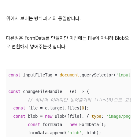
위에서 보내는 방식과 거의 동일합니다.
다른점은 FormData를 만들지만 이번에는 File이 아니라 Blob으
로 변환해서 넣어주는것 입니다.
const
 inputFileTag = 
document
.querySelector(
'input'
);
const
 changeFileHandle = 
(
e
) =>
 {

// 하나의 이미지만 넣어줄거라 files[0]으로 고정
const
 file = e.target.files[
0
];

const
 blob = 
new
 Blob([file], { 
type
: 
'image/png'
 }
const
 formData = 
new
 FormData();

	formData.append(
'blob'
, blob);
