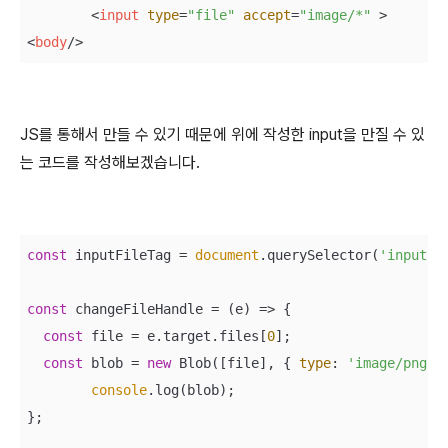
<
input
type
=
"file"
accept
=
"image/*"
 >
<
body
/>
JS를 통해서 만들 수 있기 때문에 위에 작성한 input을 만질 수 있
는 코드를 작성해보겠습니다.
const
 inputFileTag = 
document
.querySelector(
'input'
);
const
 changeFileHandle = 
(
e
) =>
 {

const
 file = e.target.files[
0
];

const
 blob = 
new
 Blob([file], { 
type
: 
'image/png'
 }
console
.log(blob);

};
