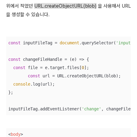
위에서 적었던
URL.createObjectURL(blob)
을 사용해서 URL
을 생성할 수 있습니다.
const
 inputFileTag = 
document
.querySelector(
'input'
);
const
 changeFileHandle = 
(
e
) =>
 {

const
 file = e.target.files[
0
];

const
 url = URL.createObjectURL(blob);

console
.log(url);

};

inputFileTag.addEventListener(
'change'
<
body
>