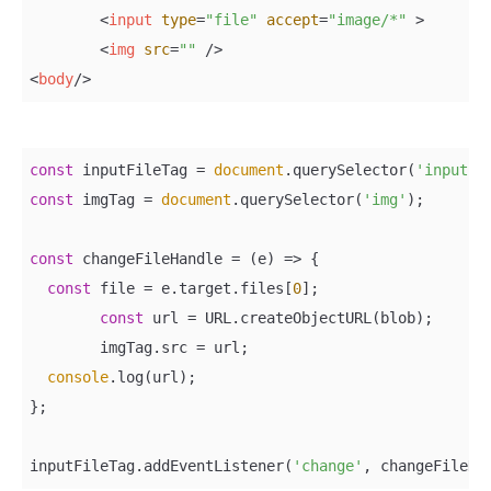
<
input
type
=
"file"
accept
=
"image/*"
 >
<
img
src
=
""
 />
<
body
/>
const
 inputFileTag = 
document
.querySelector(
'input'
const
 imgTag = 
document
.querySelector(
'img'
);

const
 changeFileHandle = 
(
e
) =>
 {

const
 file = e.target.files[
0
];

const
 url = URL.createObjectURL(blob);

	imgTag.src = url;

console
.log(url);

};

inputFileTag.addEventListener(
'change'