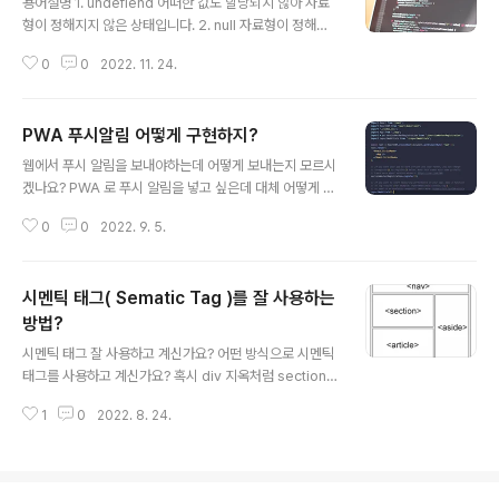
용어설명 1. undefiend 어떠한 값도 할당되지 않아 자료
형이 정해지지 않은 상태입니다. 2. null 자료형이 정해진
(defined) 상태입니다. null 값이 할당된 상태입니다. Nul
0
0
2022. 11. 24.
l 과 Undefined 코드로 비교하기 console.log(null ==
null); // true console.log(undefined == undefine
d); // true console.log(null == undefined); // true
PWA 푸시알림 어떻게 구현하지?
console.log(null === null); // true console.log(un
글 내용
defined === undefined); // true console.log(null
웹에서 푸시 알림을 보내야하는데 어떻게 보내는지 모르시
=== undefined); // false null == undefined 결과가
겠나요? PWA 로 푸시 알림을 넣고 싶은데 대체 어떻게 하
t..
라는건지 하나도 모르시겠나요? 저도 하나도 몰랐지만 아
0
0
2022. 9. 5.
래의 방법으로 기본적인 푸쉬 알림을 띄웠습니다! 제가 만
들어본 푸쉬 알림 코드와 사용 방법을 최대한 간단히 적어
보겠습니다! PWA 프로젝트를 진행할때는 처음부터 템플
시멘틱 태그( Sematic Tag )를 잘 사용하는
릿을 사용해서 프로젝트를 여는것이 편하고 좋습니다! np
x create-react-app --template cra-template-p
방법?
글 내용
wa 먼저 index.js 파일에서 serviceWorkerRegistrat
시멘틱 태그 잘 사용하고 계신가요? 어떤 방식으로 시멘틱
ion.register(); 를 실행해줍니다. serviceWorkerRegi
태그를 사용하고 계신가요? 혹시 div 지옥처럼 section,
stration.unregister(); → serviceWorkerRegistrati
article 지옥이 만들어지지는 않았나요? HTML 구조를 더
on.re..
1
0
2022. 8. 24.
아름답고 보기 좋게 만들 순 없을까? 우리가 웹개발을 시작
할때 가장 먼저 만들게 되는것은 무엇일까요? 바로 HTML
파일 일것이라고 생각합니다. ( React, Vue 등 프레임워
크를 사용한다고 해도 HTML 코드를 작성하게 될것입니