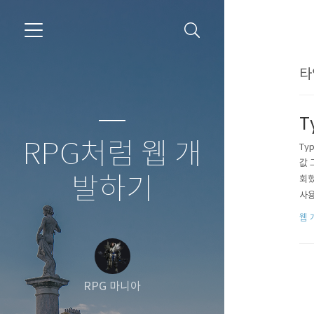
타
T
RPG처럼 웹 개
Ty
값 
발하기
회했
사용
그래
웹 
되셨
RPG 마니아